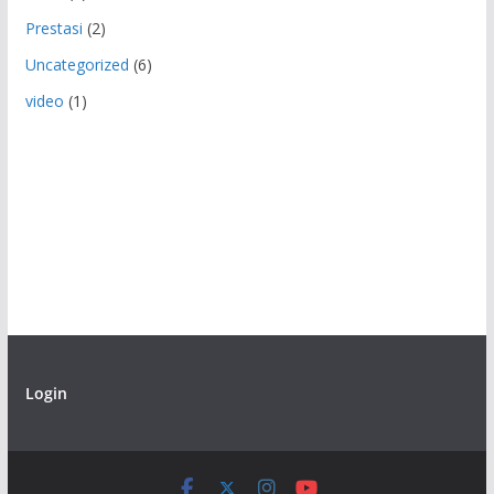
Prestasi
(2)
Uncategorized
(6)
video
(1)
Login