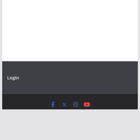
Login
Copyright © 2026
SMA MUHAMMADIYAH 1 SRAGEN
. All
rights reserved.
Theme:
ColorMag
by ThemeGrill. Powered by
WordPress
.